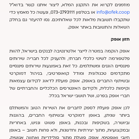
מוזמנים לקרוא את התקנון המלא, ליצור איתנו קשר בדוא"ל
info@ofek.coop
או בטלפון 073-2793111, ונעשה כל מאמץ כדי
שתקבלו תשובות מלאות לכל שאלותיכם. נסו להיעזר גם בחלק
השאלות והתשובות באתר אופק.
חזון אופק
אופק הוקמה במטרה לייצר אלטרנטיבה לבנקים בישראל, להוות
פלטפורמה לשינוי כלכלי חברתי, ולהעניק לכל חבריה שירותים
פיננסיים הוגנים ומשתלמים. כל זאת באמצעות שירותים פיננסיים
מתקדמים טכנולוגית ומודל קואופרטיבי, בניהול דמוקרטי
ובשיתוף החברים באופק. אופק פועלת לדאוג לקידום עצמאות
וקיימות כלכלית, ולקידום האינטרסים הכלכליים והחברתיים של
חברי אופק בפרט, ושל תושבי ישראל בכלל.
לכן אופק פועלת לספק לחברים את השירות הטוב והמשתלם
ביותר שניתן, באופן דמוקרטי ובשיתוף החברים, בהוגנות
וביושרה, בשקיפות ובכנות, באופן פשוט ונגיש, באחריות
ובמקצועיות, מתוך יצירתיות וחדשנות, ולא פחות חשוב – באופן
חיובי ואופטימי. אופק פועלת מתוך סולידריות ואחווה אנושית,