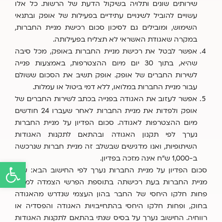
שירותים שונים ותלויה בשיקול הדעת של הרשות. כל אלו
עשויים להוביל לשינויים עתידיים בפעילות של אופק ובתנאי
השימוש, ומובילים גם לסיכון סכום רכישת מניית החברות,
במקרה שאגודת האשראי לא תצליח בפעילותה.
אפשר לבטל את רכישת מניית החברות באופק, מכל סיבה
שהיא, בתוך 30 יום מיום ההצטרפות, באמצעות פנייה
לשירות החברים של אופק. אופק תשיב את הסכום ששולם
עבור מניית החברות במלואו, ללא דמי ביטול או עמלות.
אפשר לעזוב את האגודה בפנייה בכתב לשירות החברים של
אופק ולפדות את מניית החברות לאחר שעברו 24 חודשים
מיום ההצטרפות לאגודה. סכום הפדיון על מניית החברות
נערך לפי תקנון האגודה ובהתאם לתקנות האגודות
השיתופיות, ו
אנו מדגישים שבשלב זה מניית חברות שנרכשה
ב-1,000 ש"ח אינה מזכה בפדיון
.
פתח
סכום הפדיון על מניית החברות נערך לפי החישוב הבא: ערך
מניית החברות בעת רכישתה בתוספת הפרשי הצמדה למדד,
פחות חלקו היחסי של החבר בהון העצמי שנדרש מהאגודה
בחוק, ופחות חלקו היחסי בהתחייבויות האגודה והפסדיה או
רווחיה. החישוב נערך על בסיס שנתי בהתאם לתקנות האגודות