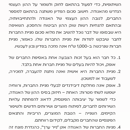
השיתופיות, כדי לפעול בהתאם לחוק ולשמור על ההון העצמי
הנדרש מהאגודה. חישוב סכום הפדיון משתנה בהתאם למספר
החברים, לגובה ההון העצמי של האגודה ולהתחייבויותיה,
ובהתאם להנחיות רשות שוק ההון הביטוח והחסכון. השאיפה
היא שבסופו של דבר נוכל להשיב את מלוא סכום מניית החברות
לחבר שיבקש לפדות את מניית החברות שלו. כאמור, מניית
חברות שנרכשה ב-1,000 ש"ח אינה מזכה בפדיון נכון לעכשיו.
כל חבר הוא בעל זכות הצבעה אחת באסיפת החברים של
אופק, ויכול להיות בעלים של מניית חברות אחת בלבד.
מניית החברות היא אישית ואינה ניתנת להעברה, למכירה,
לשעבוד או למשכון.
אופק אינה מחלקת דיבידנדים לבעלי מניית החברות, ורווחיה
ישמשו לשתי מטרות: האחת – חיזוק בסיס ההון של האגודה,
כדי לשמור על יציבותה הפיננסית, לדאוג להפחתת עלויות
השירותים לחברים, לפיתוח מוצרים ושירותים חדשים ולשיפור
הקיימים. השנייה – הטבת המוצרים, הריביות והתנאים
הפיננסיים שהחברים מקבלים, לקידום רווחתם.
מניות החברות של האגודה אינן "נייר ערך", כהגדרת מונח זה