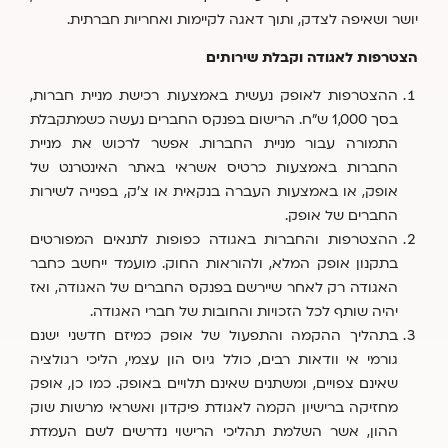
יושר ושאיפה לצדק, ותוך דאגה לקיימות ואחריות חברתית.
הצטרפות לאגודה וקבלת שירותים
ההצטרפות לאופק נעשית באמצעות רכישת מניית חברות,
בסך 1,000 ש"ח. הרישום בפנקס החברים נעשה כשמתקבלת
התמורה עבור מניית החברות. אפשר לרכוש את מניית
החברות באמצעות כרטיס אשראי באתר האינטרנט של
אופק, או באמצעות העברה בנקאית או צ'ק, בפנייה לשירות
החברים של אופק.
ההצטרפות והחברות באגודה כפופות לתנאים המפורטים
בתקנון אופק המלא, ולהוראות החוק. מועמד ייחשב כחבר
האגודה רק לאחר שיירשם בפנקס החברים של האגודה, ואז
יהיה שותף לכל הזכויות והחובות של חברי האגודה.
בתהליך ההקמה והתפעול של אופק כמיזם חדשני ישנם
גורמי אי וודאות רבים, כולל גיוס הון עצמי, הליכי רגולציה
שאינם צפויים, ומשתנים שאינם תלויים באופק. כמו כן, אופק
מחזיקה ברישיון הקמה לאגודת פיקדון ואשראי מרשות שוק
ההון, אשר השלמת תהליכי הרישוי נדרשים לשם העמדת